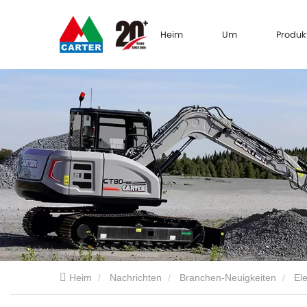
Heim
Um
Produk
Heim
Nachrichten
Branchen-Neuigkeiten
El