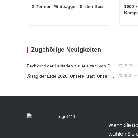
2-Tonnen-Minibagger für den Bau
1000 k
Kompa
2-Tonnen-Minibagger für den Bau
Kontaktieren Sie mich jetzt
Konta
Zugehörige Neuigkeiten
2026-06-2
Fachkundiger Leitfaden zur Auswahl von Carter-Baggern (0,6 t bis 60 t) für optimale Baustelleneffizienz
2026-06-0
🌎Tag der Erde 2026: Unsere Kraft, Unser Planet — CO2-arme Bauweise mit Carter Minibaggern erreichen
Wenn Sie B
wählen Sie u