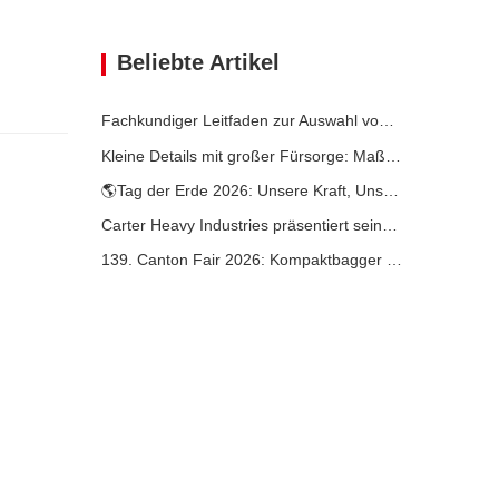
Beliebte Artikel
Fachkundiger Leitfaden zur Auswahl von Carter-Baggern (0,6 t bis 60 t) für optimale Baustelleneffizienz
Kleine Details mit großer Fürsorge: Maßgeschneiderter geschweißter Getränkehalter für Minibagger
🌎Tag der Erde 2026: Unsere Kraft, Unser Planet — CO2-arme Bauweise mit Carter Minibaggern erreichen
Carter Heavy Industries präsentiert seine Flaggschiffprodukte auf der internationalen KOMATEK 2026 Ausstellung in der Türkei.
139. Canton Fair 2026: Kompaktbagger von Carter Heavy Industry am Stand 12.0B35