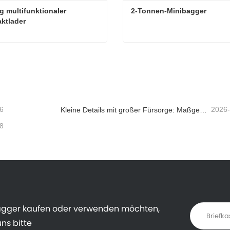
g multifunktionaler 
2-Tonnen-Minibagger
ktlader
1000 kg multifunktionaler Kompaktlader
2-Tonnen-Minibagger
ktieren Sie mich jetzt
Kontaktieren Sie mich jetzt
6
2026
Kleine Details mit großer Fürsorge: Maßgeschneiderter geschweißter Getränkehalter für Minibagger
8
agger kaufen oder verwenden möchten,
ns bitte