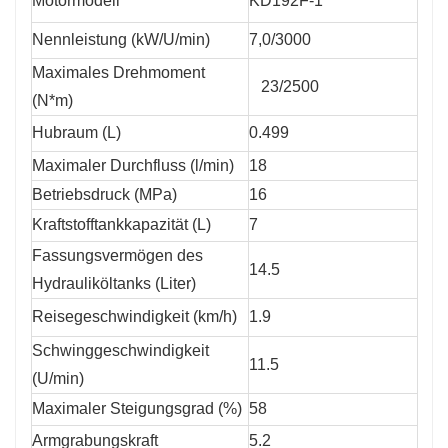
Motormodell
KD192F-1
Nennleistung (kW/U/min)
7,0/3000
Maximales Drehmoment
23/2500
(N*m)
Hubraum (L)
0.499
Maximaler Durchfluss (l/min)
18
Betriebsdruck (MPa)
16
Kraftstofftankkapazität (L)
7
Fassungsvermögen des
14.5
Hydrauliköltanks (Liter)
Reisegeschwindigkeit (km/h)
1.9
Schwinggeschwindigkeit
11.5
(U/min)
Maximaler Steigungsgrad (%)
58
Armgrabungskraft
5.2