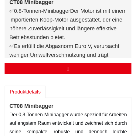
CT08 Minibagger
✅
0,8-Tonnen-Minibagger
Der Motor ist mit einem
importierten Koop-Motor ausgestattet, der eine
höhere Zuverlässigkeit und längere effektive
Betriebsstunden bietet.
✅
Es erfüllt die Abgasnorm Euro V, verursacht
weniger Umweltverschmutzung und trägt
gleichzeitig zur Energieeinsparung und
Emissionsreduzierung bei.
✅
Die kompakte Bauweise der 0,8-Tonnen-
Minibagger gewährleistet eine hervorragende
Produktdetails
Manövrierfähigkeit und ermöglicht so ein
CT08 Minibagger
problemloses Arbeiten auf engstem Raum.
Der 0,8-Tonnen-Minibagger wurde speziell für Arbeiten
Für weitere Informationen zum Minibagger
auf engstem Raum entwickelt und zeichnet sich durch
CT08, bitte
Kontaktieren Sie uns
.
seine kompakte, robuste und dennoch leichte