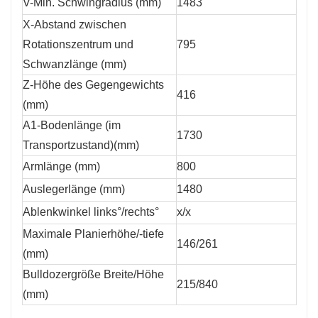
V-Min. Schwingradius (mm)
1483
X-Abstand zwischen
Rotationszentrum und
795
Schwanzlänge (mm)
Z-Höhe des Gegengewichts
416
(mm)
A1-Bodenlänge (im
1730
Transportzustand)(mm)
Armlänge (mm)
800
Auslegerlänge (mm)
1480
Ablenkwinkel links°/rechts°
x/x
Maximale Planierhöhe/-tiefe
146/261
(mm)
Bulldozergröße Breite/Höhe
215/840
(mm)