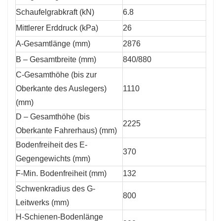
Schaufelgrabkraft (kN)
6.8
Mittlerer Erddruck (kPa)
26
A-Gesamtlänge (mm)
2876
B – Gesamtbreite (mm)
840/880
C-Gesamthöhe (bis zur
Oberkante des Auslegers)
1110
(mm)
D – Gesamthöhe (bis
2225
Oberkante Fahrerhaus) (mm)
Bodenfreiheit des E-
370
Gegengewichts (mm)
F-Min. Bodenfreiheit (mm)
132
Schwenkradius des G-
800
Leitwerks (mm)
H-Schienen-Bodenlänge