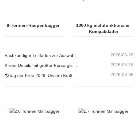
8-Tonnen-Raupenbagger
1000 kg multifunktionaler 
Kompaktlader
2026-06-26
Fachkundiger Leitfaden zur Auswahl von Carter-Baggern (0,6 t bis 60 t) für optimale Baustelleneffizienz
2026-06-16
Kleine Details mit großer Fürsorge: Maßgeschneiderter geschweißter Getränkehalter für Minibagger
2026-06-08
🌎Tag der Erde 2026: Unsere Kraft, Unser Planet — CO2-arme Bauweise mit Carter Minibaggern erreichen